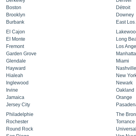
Berkeley
Denver
Boston
Détroit
Brooklyn
Downey
Burbank
East Los
El Cajon
Lakewoo
El Monte
Long Be
Fremont
Los Ange
Garden Grove
Manhatt
Glendale
Miami
Hayward
Nashvill
Hialeah
New Yor
Inglewood
Newark
Irvine
Oakland
Jamaica
Orange
Jersey City
Pasaden
Philadelphie
The Bron
Rochester
Torrance
Round Rock
Universal