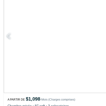
$1,098
A PARTIR DE
Mois
(
Charges comprises
)
/
Chambre privée
•
97 sqft
•
3 colocataires