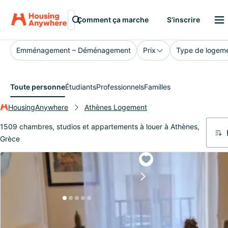
Athènes
Comment ça marche
S'inscrire
Emménagement – Déménagement
Prix
Type de logem
Toute personne
Étudiants
Professionnels
Familles
HousingAnywhere
Athènes Logement
1509 chambres, studios et appartements à louer à Athènes,
Grèce