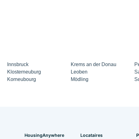
Innsbruck
Krems an der Donau
P
Klosterneuburg
Leoben
S
Korneubourg
Mödling
S
HousingAnywhere
Locataires
P