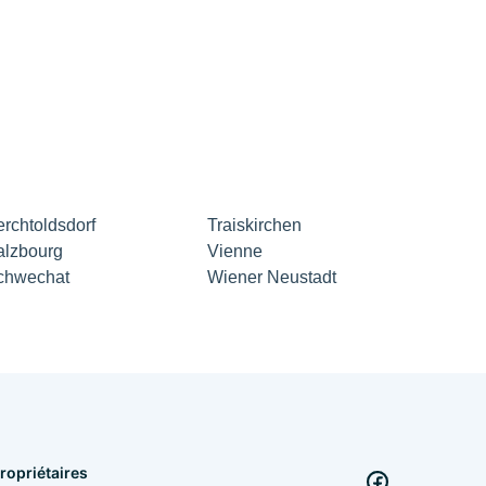
erchtoldsdorf
Traiskirchen
alzbourg
Vienne
chwechat
Wiener Neustadt
ropriétaires