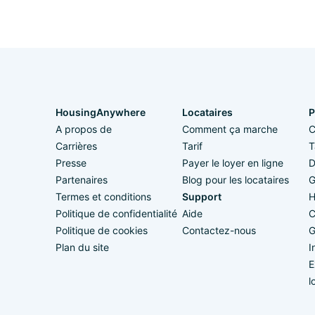
HousingAnywhere
Locataires
P
A propos de
Comment ça marche
C
Carrières
Tarif
T
Presse
Payer le loyer en ligne
D
Partenaires
Blog pour les locataires
G
Termes et conditions
Support
H
Politique de confidentialité
Aide
C
Politique de cookies
Contactez-nous
G
Plan du site
I
E
l