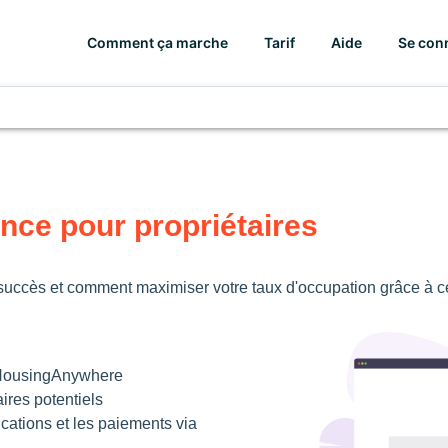
Comment ça marche
Tarif
Aide
Se con
nce pour propriétaires
ccès et comment maximiser votre taux d'occupation grâce à ce
 HousingAnywhere
ires potentiels
cations et les paiements via