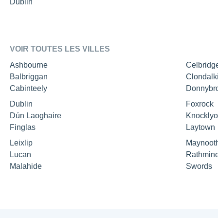
Dublin
VOIR TOUTES LES VILLES
Ashbourne
Celbridg
Balbriggan
Clondalk
Cabinteely
Donnybr
Dublin
Foxrock
Dún Laoghaire
Knockly
Finglas
Laytown
Leixlip
Maynoot
Lucan
Rathmin
Malahide
Swords