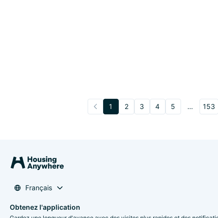
1
2
3
4
5
…
153
Français
Obtenez l'application
Gardez une longueur d'avance avec des visites plus rapides et des notificati