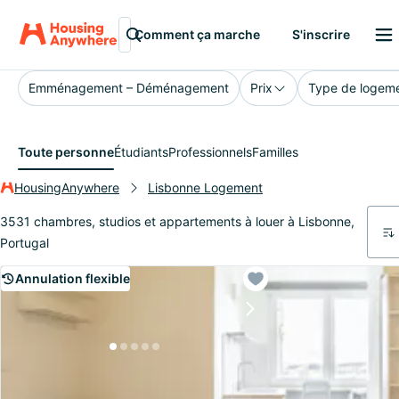
Lisbonne
Comment ça marche
S'inscrire
Emménagement – Déménagement
Prix
Type de logem
Toute personne
Étudiants
Professionnels
Familles
HousingAnywhere
Lisbonne Logement
3531 chambres, studios et appartements à louer à Lisbonne,
Portugal
Annulation flexible