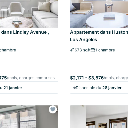
dans Lindley Avenue ,
Appartement dans Huston 
Los Angeles
 chambre
678 sqft
1 chambre
075
$2,171 - $3,576
/mois, charges comprises
/mois, charg
du
21 janvier
Disponible du
28 janvier