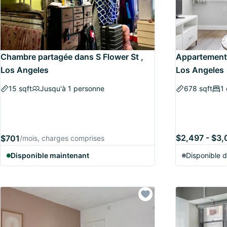
Chambre partagée dans S Flower St ,
Appartement 
Los Angeles
Los Angeles
15 sqft
Jusqu'à 1 personne
678 sqft
1
$2,497 - $3,
$701
/mois, charges comprises
Disponible maintenant
Disponible 