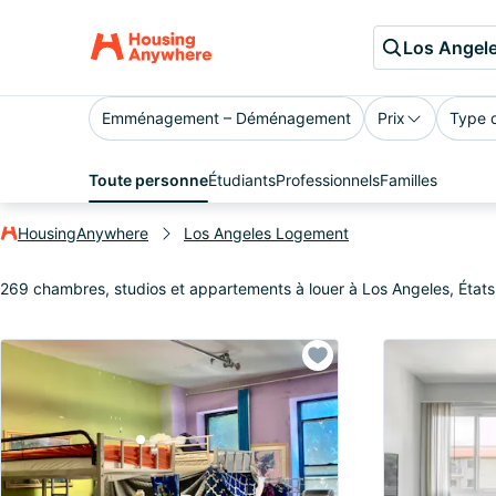
Los Angel
Emménagement – Déménagement
Prix
Type 
Toute personne
Étudiants
Professionnels
Familles
HousingAnywhere
Los Angeles Logement
269 chambres, studios et appartements à louer à Los Angeles, États