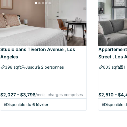
Studio dans Tiverton Avenue , Los
Appartement
Angeles
Street , Los 
398 sqft
Jusqu'à 2 personnes
603 sqft
1
$2,027 - $3,796
$2,510 - $4
/mois, charges comprises
Disponible du
6 février
Disponible 