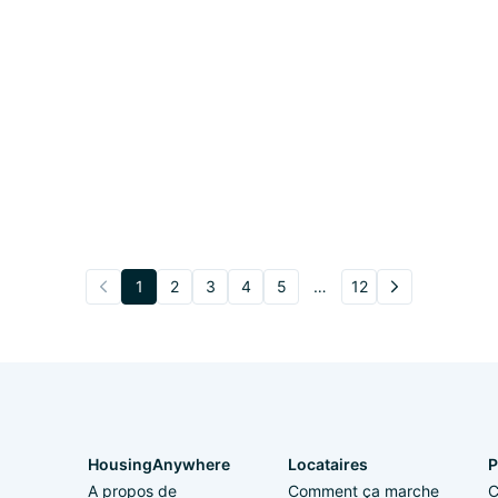
1
2
3
4
5
…
12
HousingAnywhere
Locataires
P
A propos de
Comment ça marche
C