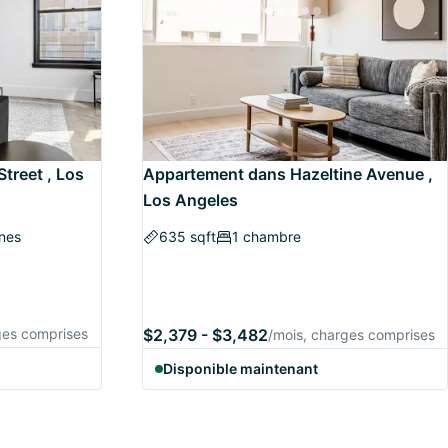
treet , Los
Appartement dans Hazeltine Avenue ,
Los Angeles
nes
635 sqft
1 chambre
ges comprises
$2,379 - $3,482
/mois, charges comprises
Disponible maintenant