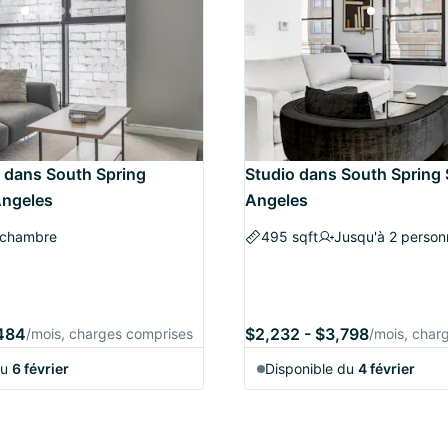
 dans South Spring
Studio dans South Spring S
Angeles
Angeles
 chambre
495 sqft
Jusqu'à 2 person
,484
$2,232 - $3,798
/mois, charges comprises
/mois, char
du
6 février
Disponible du
4 février