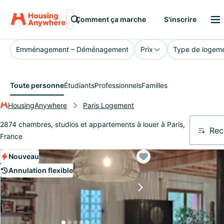
Paris
Comment ça marche
S'inscrire
Emménagement – Déménagement
Prix
Type de logem
Toute personne
Étudiants
Professionnels
Familles
HousingAnywhere
Paris Logement
2874 chambres, studios et appartements à louer à Paris,
Re
France
Nouveau
Annulation flexible