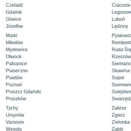
Czeladź
Cracovie
Gdańsk
Legiono
Gliwice
Luboń
Józefów
Lędziny
Marki
Pyskowi
Mikołów
Rembert
Mysłowice
Ruda Śl
Otwock
Rzeszów
Pabianice
Siemiano
Piaseczno
Skawina
Piastów
Sopot
Poznań
Sosnowi
Pruszcz Gdański
Sulejów
Pruszków
Swarzęd
Tychy
Zabrze
Ursynów
Zgierz
Varsovie
Zielonka
Wesoła
Ząbki