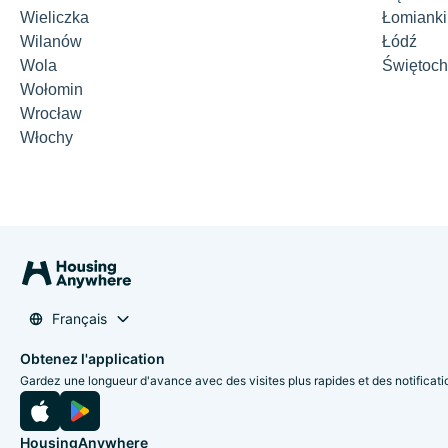
Wieliczka
Łomianki
Wilanów
Łódź
Wola
Świętoch
Wołomin
Wrocław
Włochy
Français
Obtenez l'application
Gardez une longueur d'avance avec des visites plus rapides et des notificati
HousingAnywhere