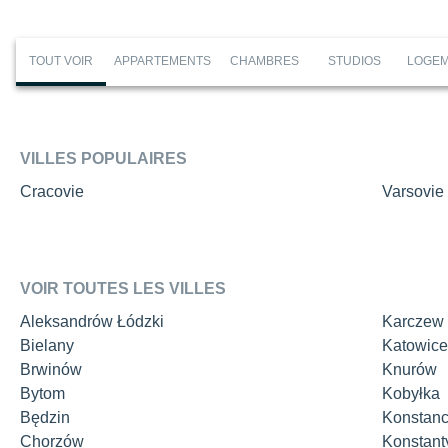
TOUT VOIR
APPARTEMENTS
CHAMBRES
STUDIOS
LOGEM
VILLES POPULAIRES
Cracovie
Varsovie
VOIR TOUTES LES VILLES
Aleksandrów Łódzki
Karczew
Bielany
Katowice
Brwinów
Knurów
Bytom
Kobyłka
Będzin
Konstanc
Chorzów
Konstant