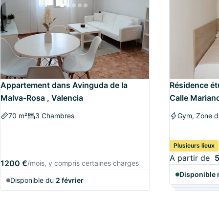
Appartement dans Avinguda de la
Résidence ét
Malva-Rosa , Valencia
Calle Mariano
Burjassot
70 m²
3 Chambres
Gym, Zone d'
Plusieurs lieux
A partir de
5
1200 €
/mois, y compris certaines charges
Disponible
Disponible du
2 février