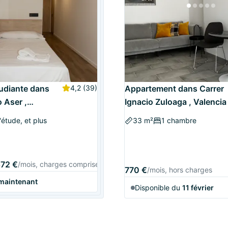
udiante dans
4,2
(39)
Appartement dans Carrer
 Aser ,
Ignacio Zuloaga , Valencia
étude, et plus
33 m²
1 chambre
72 €
/mois, charges comprises
770 €
/mois, hors charges
 maintenant
Disponible du
11 février