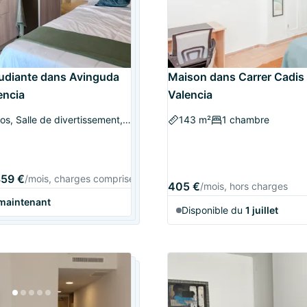
udiante dans Avinguda
Maison dans Carrer Cadis 
encia
Valencia
Parking à vélos, Salle de divertissement, et plus
143 m²
1 chambre
59 €
/mois, charges comprises
405 €
/mois, hors charges
 maintenant
Disponible du
1 juillet