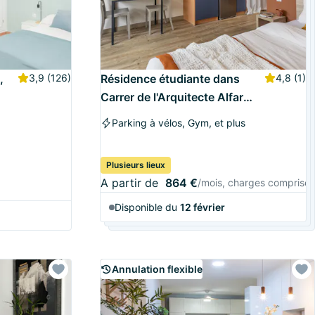
,
3,9
(126)
Résidence étudiante dans
4,8
(1)
Carrer de l'Arquitecte Alfaro
, Valencia
Parking à vélos, Gym, et plus
Plusieurs lieux
A partir de
864 €
/mois, charges comprises
Disponible du
12 février
Annulation flexible