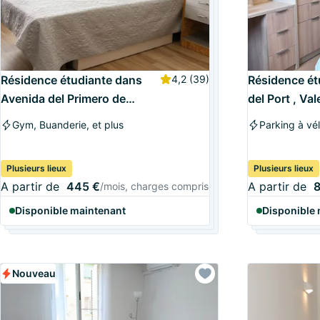
Résidence étudiante dans
4,2
(39)
Résidence ét
Avenida del Primero de
del Port , Val
Mayo , Burjassot
Gym, Buanderie, et plus
Plusieurs lieux
Plusieurs lieux
A partir de
445 €
A partir de
8
/mois, charges comprises
Disponible maintenant
Disponible
Nouveau