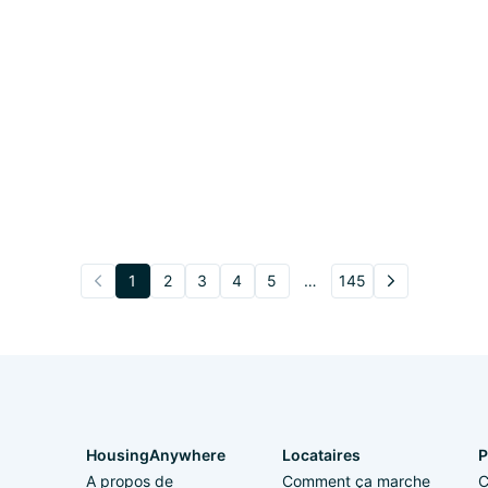
1
2
3
4
5
…
145
HousingAnywhere
Locataires
P
A propos de
Comment ça marche
C