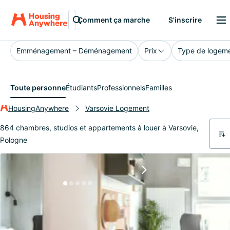
Varsovie
Comment ça marche
S'inscrire
Emménagement – Déménagement
Prix
Type de logem
Toute personne
Étudiants
Professionnels
Familles
HousingAnywhere
Varsovie Logement
864 chambres, studios et appartements à louer à Varsovie,
Pologne